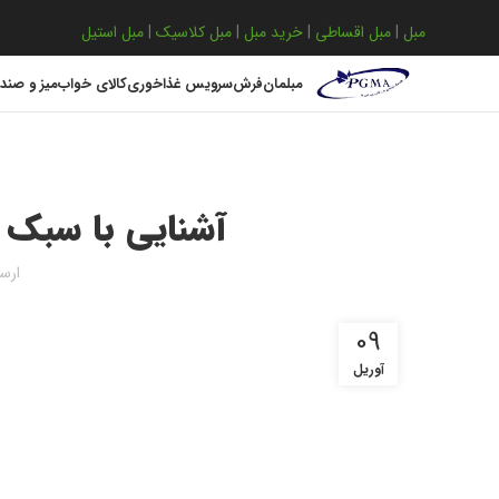
مبل
|
مبل اقساطی
|
خرید مبل
|
مبل کلاسیک
|
مبل استیل
مبلمان
فرش
سرویس غذاخوری
کالای خواب
میز و صند
آشنایی با سبک ک
ارس
09
آوریل