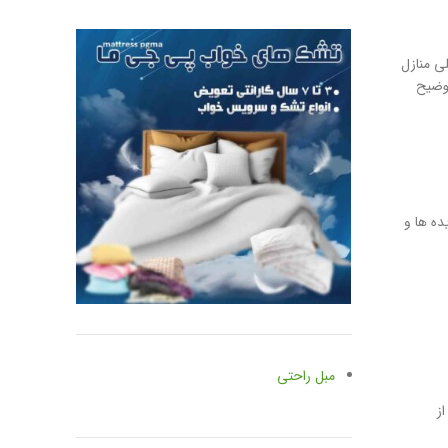
ی منازل
توضیح
ده ها و
مبل راحتی
ز