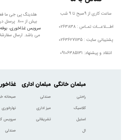
ساعت کاری از 9صبح تا 9 شب
بیش از 800 پرسنل در تمام بخش ها به بزرگترین مجموعه مبل در خاورمیانه معروف است. پی جی ما عرضه کننده محصولاتی چون
اطــلاعــات تمـاس : 0263838
سرویس غذاخوری
،
بوفه 
پشتیبانی سایت : 02636271135
انتقاد و پیشنهاد: 09106385131
مبلمان خانگی
مبلمان اداری
غذاخور
راحتی
صندلی
صبحانه خ
کلاسیک
میز اداری
نهارخوری
استیل
تشریفاتی
سرویس کم
ال
صندلی