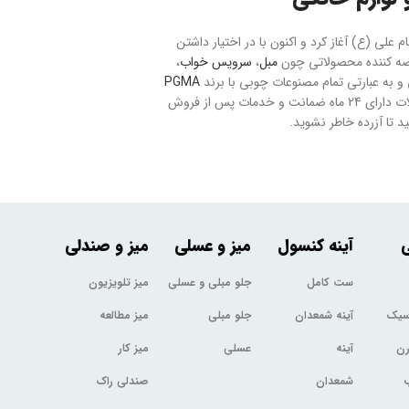
حت 20 هکتار با نام بازار مبل و فرش امام علی (ع) آغاز کرد و اکنون با در اختیار داشتن
مبل
،
سرویس خواب
،
به عبارتی تمام مصنوعات چوبی با برند
PGMA
می باشد. ارسال سفارشات به تمام نقاط کشور با رعایت موارد ایمنی و بیمه صورت می پذیرد و تمام محصولات دارای 24 ماه ضمانت و خدمات پس از فروش
 تا آزرده خاطر نشوید.
ی
آینه کنسول
میز و عسلی
میز و صندلی
ست کامل
جلو مبلی و عسلی
میز تلویزیون
اسیک
آینه شمعدان
جلو مبلی
میز مطالعه
رن
آینه
عسلی
میز کار
شمعدان
صندلی راک