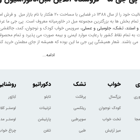
هلدینگ پی جی ما فعالیت خود را از سال 1388 در فضایی با مسا
و استند
،
تشک
،
جلومبلی و عسلی
، سرویس خواب کودک و نوجوان، کمد، جاکفشی و 
می باشند. شعار همیشگی پی جی ما این بوده که همیشه از جای مطمئن خرید کنید
ادامه...
ی
خواب
تشک
دکوراتیو
روشنای
وری
بزرگسال
پرفکت
تابلو
آباژور
کودک نوجوان
ریلکسی
تزئینات
لوستـر کل
جا
تخت خواب
سوپرطبی
پارتیشن
لوستـر مد
میز آرایش
طبی
تلفن
چراغ خواب