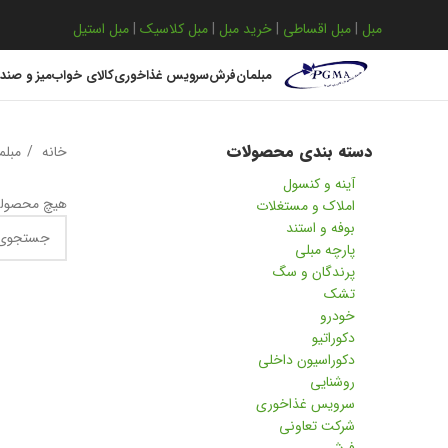
مبل
|
مبل اقساطی
|
خرید مبل
|
مبل کلاسیک
|
مبل استیل
مبلمان
فرش
سرویس غذاخوری
کالای خواب
میز و صند
دسته بندی محصولات
خانه
مبلم
آینه و کنسول
هیچ محصولی
املاک و مستغلات
بوفه و استند
پارچه مبلی
پرندگان و سگ
تشک
خودرو
دکوراتیو
دکوراسیون داخلی
روشنایی
سرویس غذاخوری
شرکت تعاونی