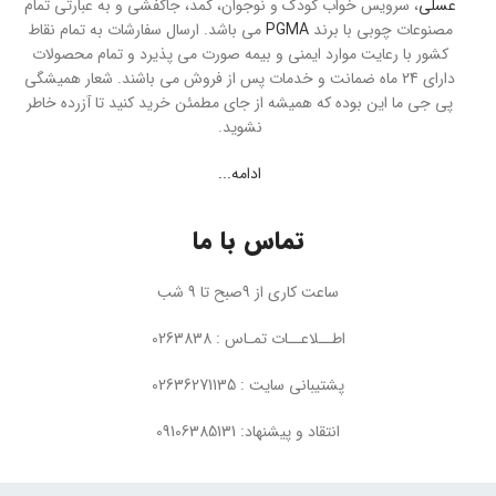
عسلی
، سرویس خواب کودک و نوجوان، کمد، جاکفشی و به عبارتی تمام
مصنوعات چوبی با برند
PGMA
می باشد. ارسال سفارشات به تمام نقاط
کشور با رعایت موارد ایمنی و بیمه صورت می پذیرد و تمام محصولات
دارای 24 ماه ضمانت و خدمات پس از فروش می باشند. شعار همیشگی
پی جی ما این بوده که همیشه از جای مطمئن خرید کنید تا آزرده خاطر
نشوید.
ادامه...
تماس با ما
ساعت کاری از 9صبح تا 9 شب
اطــلاعــات تمـاس : 0263838
پشتیبانی سایت : 02636271135
انتقاد و پیشنهاد: 09106385131