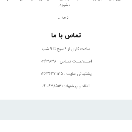
نشوید.
ادامه...
تماس با ما
ساعت کاری از 9صبح تا 9 شب
اطــلاعــات تمـاس : 0263838
پشتیبانی سایت : 02636271135
انتقاد و پیشنهاد: 09106385131