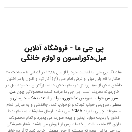
پی جی ما - فروشگاه آنلاین
مبل،دکوراسیون و لوازم خانگی
هلدینگ پی جی ما فعالیت خود را از سال 1388 در فضایی با مساحت 20
هکتار با نام بازار مبل و فرش امام علی (ع) آغاز کرد و اکنون با در اختیار
داشتن بیش از 800 پرسنل در تمام بخش ها به بزرگترین مجموعه مبل در
خاورمیانه معروف است. پی جی ما عرضه کننده محصولاتی چون
مبل
،
سرویس خواب
،
سرویس غذاخوری
،
بوفه و استند
،
تشک
،
جلومبلی و
عسلی
، سرویس خواب کودک و نوجوان، کمد، جاکفشی و به عبارتی تمام
مصنوعات چوبی با برند
PGMA
می باشد. ارسال سفارشات به تمام نقاط
کشور با رعایت موارد ایمنی و بیمه صورت می پذیرد و تمام محصولات
دارای 24 ماه ضمانت و خدمات پس از فروش می باشند. شعار همیشگی
پی جی ما این بوده که همیشه از جای مطمئن خرید کنید تا آزرده خاطر