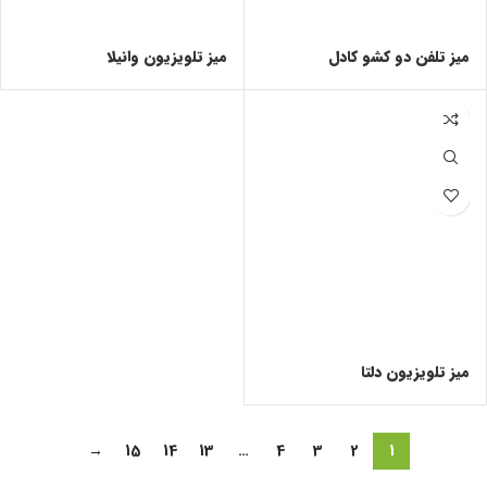
میز تلفن دو کشو کادل
میز تلویزیون وانیلا
میز تلویزیون دلتا
→
15
14
13
…
4
3
2
1