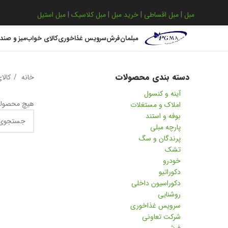
مبل
|
مبل اقساطی
|
خرید مبل
|
مبل کلاسیک
|
مبل استیل
مبلمان
فرش
سرویس غذاخوری
کالای خواب
میز و صند
دسته بندی محصولات
خانه
کالا
آینه و کنسول
هیچ محصولی
املاک و مستغلات
بوفه و استند
پارچه مبلی
پرندگان و سگ
تشک
خودرو
دکوراتیو
دکوراسیون داخلی
روشنایی
سرویس غذاخوری
شرکت تعاونی