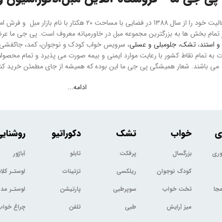
هلدینگ پی جی ما فعالیت خود را از سال 1388 در فضایی با مسا
و استند
،
تشک
،
جلومبلی و عسلی
، سرویس خواب کودک و نوجوان، کمد، جاکفشی و 
می باشند. شعار همیشگی پی جی ما این بوده که همیشه از جای مطمئن خرید کنید
ادامه...
ی
خواب
تشک
دکوراتیو
روشنای
وری
بزرگسال
پرفکت
تابلو
آباژور
کودک نوجوان
ریلکسی
تزئینات
لوستـر کل
جا
تخت خواب
سوپرطبی
پارتیشن
لوستـر مد
میز آرایش
طبی
تلفن
چراغ خواب