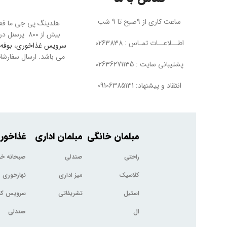
ساعت کاری از 9صبح تا 9 شب
بیش از 800 پرسنل در تمام بخش ها به بزرگترین مجموعه مبل در خاورمیانه معروف است. پی جی ما عرضه کننده محصولاتی چون
اطــلاعــات تمـاس : 0263838
سرویس غذاخوری
،
بوفه 
پشتیبانی سایت : 02636271135
انتقاد و پیشنهاد: 09106385131
مبلمان خانگی
مبلمان اداری
غذاخور
راحتی
صندلی
صبحانه خ
کلاسیک
میز اداری
نهارخوری
استیل
تشریفاتی
سرویس کم
ال
صندلی