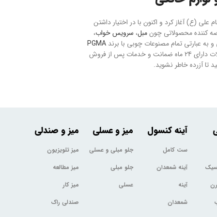
حت 20 هکتار با نام بازار مبل و فرش امام علی (ع) آغاز کرد و اکنون با در اختیار داشتن
مبل
،
سرویس خواب
،
به عبارتی تمام مصنوعات چوبی با برند
PGMA
می باشد. ارسال سفارشات به تمام نقاط کشور با رعایت موارد ایمنی و بیمه صورت می پذیرد و تمام محصولات دارای 24 ماه ضمانت و خدمات پس از فروش
 تا آزرده خاطر نشوید.
ی
آینه کنسول
میز و عسلی
میز و صندلی
ست کامل
جلو مبلی و عسلی
میز تلویزیون
اسیک
آینه شمعدان
جلو مبلی
میز مطالعه
رن
آینه
عسلی
میز کار
شمعدان
صندلی راک