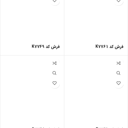
فرش کد K7761
فرش کد K7749