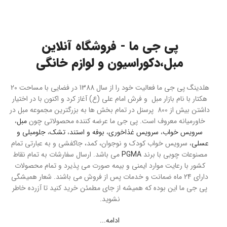
پی جی ما - فروشگاه آنلاین
مبل،دکوراسیون و لوازم خانگی
هلدینگ پی جی ما فعالیت خود را از سال 1388 در فضایی با مساحت 20
هکتار با نام بازار مبل و فرش امام علی (ع) آغاز کرد و اکنون با در اختیار
داشتن بیش از 800 پرسنل در تمام بخش ها به بزرگترین مجموعه مبل در
خاورمیانه معروف است. پی جی ما عرضه کننده محصولاتی چون
مبل
،
سرویس خواب
،
سرویس غذاخوری
،
بوفه و استند
،
تشک
،
جلومبلی و
عسلی
، سرویس خواب کودک و نوجوان، کمد، جاکفشی و به عبارتی تمام
مصنوعات چوبی با برند
PGMA
می باشد. ارسال سفارشات به تمام نقاط
کشور با رعایت موارد ایمنی و بیمه صورت می پذیرد و تمام محصولات
دارای 24 ماه ضمانت و خدمات پس از فروش می باشند. شعار همیشگی
پی جی ما این بوده که همیشه از جای مطمئن خرید کنید تا آزرده خاطر
نشوید.
ادامه...