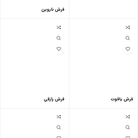
فرش ناروین
فرش یاقوت
فرش رازقی