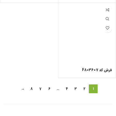
فرش کد F803607
→
8
7
6
…
4
3
2
1