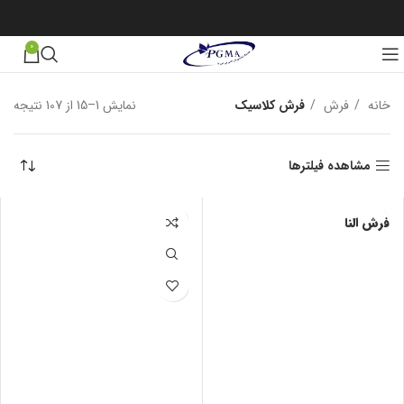
0
خانه
فرش
فرش کلاسیک
نمایش 1–15 از 107 نتیجه
مرت
بر 
جدی
مشاهده فیلترها
فرش النا