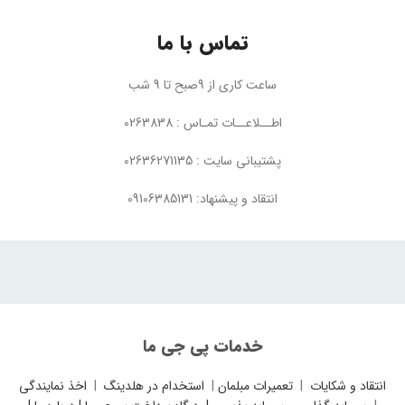
تماس با ما
ساعت کاری از 9صبح تا 9 شب
اطــلاعــات تمـاس : 0263838
پشتیبانی سایت : 02636271135
انتقاد و پیشنهاد: 09106385131
خدمات پی جی ما
انتقاد و شکایات
|
تعمیرات مبلمان
|
استخدام در هلدینگ
|
اخذ نمایندگی