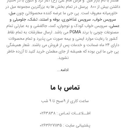
هکتار با نام بازار مبل و فرش امام علی (ع) آغاز کرد و اکنون با در اختیار
داشتن بیش از 800 پرسنل در تمام بخش ها به بزرگترین مجموعه مبل در
خاورمیانه معروف است. پی جی ما عرضه کننده محصولاتی چون
مبل
،
سرویس خواب
،
سرویس غذاخوری
،
بوفه و استند
،
تشک
،
جلومبلی و
عسلی
، سرویس خواب کودک و نوجوان، کمد، جاکفشی و به عبارتی تمام
مصنوعات چوبی با برند
PGMA
می باشد. ارسال سفارشات به تمام نقاط
کشور با رعایت موارد ایمنی و بیمه صورت می پذیرد و تمام محصولات
دارای 24 ماه ضمانت و خدمات پس از فروش می باشند. شعار همیشگی
پی جی ما این بوده که همیشه از جای مطمئن خرید کنید تا آزرده خاطر
نشوید.
ادامه...
تماس با ما
ساعت کاری از 9صبح تا 9 شب
اطــلاعــات تمـاس : 0263838
پشتیبانی سایت : 02636271135