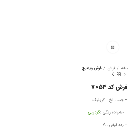
بزرگنمایی تصویر
خانه
فرش
فرش وینتیج
فرش کد 7053
– جنس نخ : اکرولیک
– خانواده رنگی :
گردویی
– رده کیفی : A