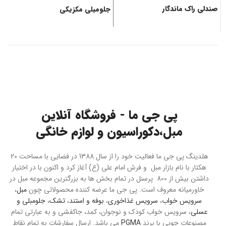
صندلی راک ماندگار
جلومبلی مکزیکی
ج
پی جی ما - فروشگاه آنلاین
مبل،دکوراسیون و لوازم خانگی
هلدینگ پی جی ما فعالیت خود را از سال 1388 در فضایی با مساحت 20
هکتار با نام بازار مبل و فرش امام علی (ع) آغاز کرد و اکنون با در اختیار
داشتن بیش از 800 پرسنل در تمام بخش ها به بزرگترین مجموعه مبل در
خاورمیانه معروف است. پی جی ما عرضه کننده محصولاتی چون
مبل
،
سرویس خواب
،
سرویس غذاخوری
،
بوفه و استند
،
تشک
،
جلومبلی و
عسلی
، سرویس خواب کودک و نوجوان، کمد، جاکفشی و به عبارتی تمام
مصنوعات چوبی با برند
PGMA
می باشد. ارسال سفارشات به تمام نقاط