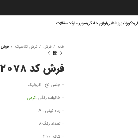
لی
دکوراتیو
روشنایی
لوازم خانگی
سوپر مارکت
مقالات
خانه
فرش
فرش کلاسیک
فرش کد 78
فرش کد K802078
– جنس نخ : اکرولیک
– خانواده رنگی :
کرمی
– رده کیفی : A
– تعداد رنگ:8
– شانه: 1200