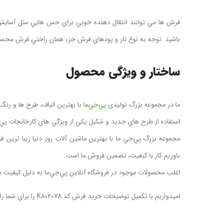
فرش ها مي توانند انتقال دهنده خوبي براي حس هايي مثل آسايش
باشید. توجه به نوع تار و پودهاي فرش جزء همان راحتي فرش محس
ساختار و ويژگی محصول
ما در مجموعه بزرگ تولیدی
پي‌جي‌ما
با بهترين الياف، طرح ها و رنگ 
استفاده از طرح هاي جديد و شکيل يکي از ويژگي هاي کارخانجات پي‌جي
مجموعه بزرگ پي‌جي‌ ما با بهترين ماشين آلات روز دنيا زيبا ترين فر
باوريم کار با کيفيت، تضمين فروش ما است.
اغلب محصولات موجود در فروشگاه آنلاين پي‌جي‌ما به دليل کيفيت بالا و مرغوبيت اجن
اميدواريم با تکميل توضيحات خرید فرش کد K802078 را براي شما راحت کرده باشيم.