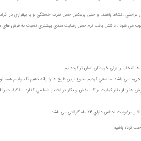
 ،راحتي ،نشاط باشند. و حتی برعکس حس نفرت خستگي و يا بيقراري در افرا
وب مي شود . داشتن بافت نرم حس رضايت مندي بيشتري نسبت به فرش هاي ديگر 
ها انتخاب را براي خريدتان آسان تر کرده ايم.
‌ما مي باشد. ما سعي کرديم متنوع ترين طرح ها را ارائه دهيم تا بتوانيم همه نو
ش ها را از نظر کيفيت ،رنگ، نقش و نگار در اختيار شما مي گذارد. ما کيفيت را ا
اس داراي 24 ماه گارانتي مي باشد.