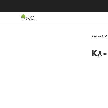
0
K8020