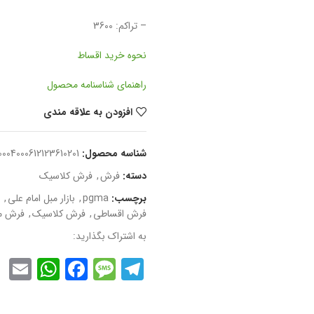
– تراکم: 3600
نحوه خرید اقساط
راهنمای شناسنامه محصول
افزودن به علاقه مندی
شناسه محصول:
0004000612123610201
دسته:
فرش
,
فرش کلاسیک
برچسب:
pgma
,
بازار مبل امام علی
,
فرش اقساطی
,
فرش کلاسیک
,
فرش م
به اشتراک بگذارید:
App
l
cebook
Message
Telegram