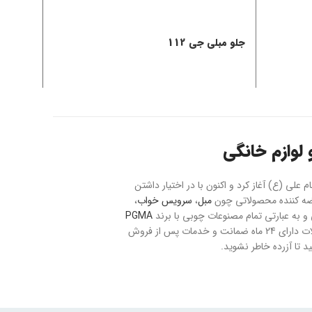
جلو مبلی جی 112
جلومبلی ک
لوازم خانگی
حت 20 هکتار با نام بازار مبل و فرش امام علی (ع) آغاز کرد و اکنون با در اختیار داشتن
مبل
،
سرویس خواب
،
به عبارتی تمام مصنوعات چوبی با برند
PGMA
می باشد. ارسال سفارشات به تمام نقاط کشور با رعایت موارد ایمنی و بیمه صورت می پذیرد و تمام محصولات دارای 24 ماه ضمانت و خدمات پس از فروش
 تا آزرده خاطر نشوید.