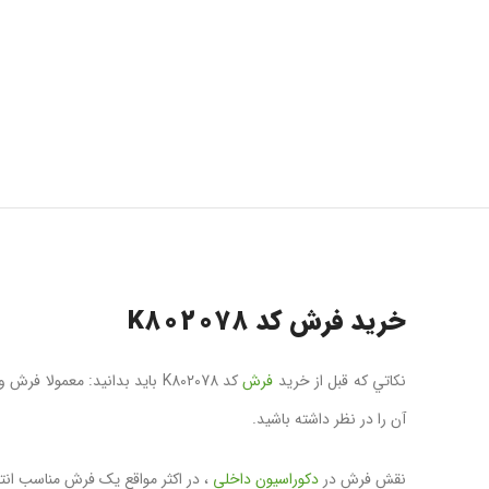
خرید فرش کد K802078
نکاتي که قبل از خرید
فرش
کد K802078 بايد بدانيد: معم
آن را در نظر داشته باشيد.
نقش فرش در
دکوراسیون داخلی
، در اکثر مواقع يک فرش مناسب انت