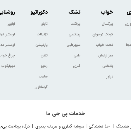
ی
خواب
تشک
دکوراتیو
روشنای
وری
بزرگسال
پرفکت
تابلو
آباژور
کودک نوجوان
ریلکسی
تزئینات
لوستـر کل
جا
تخت خواب
سوپرطبی
پارتیشن
لوستـر مد
میز آرایش
طبی
تلفن
چراغ خواب
پاتختی
فنری
رادیو
دیوارکوب
دراور
ساعت
گرامافون
خدمات پی جی ما
 هلدینگ
|
اخذ نمایندگی
|
سرمایه گذاری و سرمایه پذیری
|
درگاه پرداخت پی‌ج