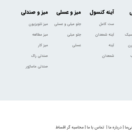
ی
آینه کنسول
میز و عسلی
میز و صندلی
ست کامل
جلو مبلی و عسلی
میز تلویزیون
اسیک
آینه شمعدان
جلو مبلی
میز مطالعه
رن
آینه
عسلی
میز کار
شمعدان
صندلی راک
صندلی ماساژور
ی‌ما
|
درباره ما
|
تماس با ما
|
محاسبه گر اقساط