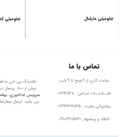
جلومبلی مارشال
جلومبلی کد 52
تماس با ما
ساعت کاری از 9صبح تا 9 شب
بیش از 800 پرسنل در تمام بخش ها به بزرگترین مجموعه مبل در خاورمیانه معروف است. پی جی ما عرضه کننده محصولاتی چون
اطــلاعــات تمـاس : 0263838
سرویس غذاخوری
،
بوفه 
پشتیبانی سایت : 02636271135
انتقاد و پیشنهاد: 09106385131