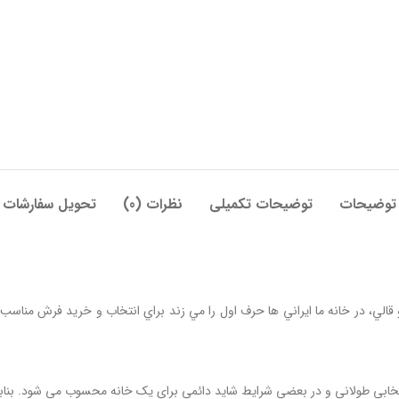
توضیحات
توضیحات تکمیلی
نظرات (0)
تحویل سفارشات
ولا فرش و قالي، در خانه ما ايراني ها حرف اول را مي زند براي انتخاب و خريد فرش منا
خابي طولاني و در بعضي شرايط شايد دائمي براي يک خانه محسوب مي شود. بنابراي