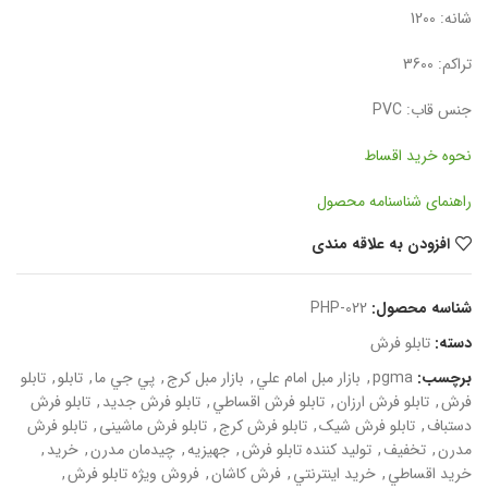
شانه: 1200
تراکم: 3600
جنس قاب: PVC
نحوه خرید اقساط
راهنمای شناسنامه محصول
افزودن به علاقه مندی
شناسه محصول:
PHP-022
دسته:
تابلو فرش
برچسب:
pgma
,
بازار مبل امام علي
,
بازار مبل کرج
,
پي جي ما
,
تابلو
,
تابلو
فرش
,
تابلو فرش ارزان
,
تابلو فرش اقساطي
,
تابلو فرش جديد
,
تابلو فرش
دستباف
,
تابلو فرش شيک
,
تابلو فرش کرج
,
تابلو فرش ماشینی
,
تابلو فرش
مدرن
,
تخفيف
,
تولید کننده تابلو فرش
,
جهیزیه
,
چيدمان مدرن
,
خريد
,
خريد اقساطي
,
خريد اينترنتي
,
فرش کاشان
,
فروش ويژه تابلو فرش
,