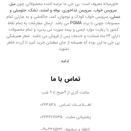
خاورمیانه معروف است. پی جی ما عرضه کننده محصولاتی چون
مبل
،
سرویس خواب
،
سرویس غذاخوری
،
بوفه و استند
،
تشک
،
جلومبلی و
عسلی
، سرویس خواب کودک و نوجوان، کمد، جاکفشی و به عبارتی تمام
مصنوعات چوبی با برند
PGMA
می باشد. ارسال سفارشات به تمام نقاط
کشور با رعایت موارد ایمنی و بیمه صورت می پذیرد و تمام محصولات
دارای 24 ماه ضمانت و خدمات پس از فروش می باشند. شعار همیشگی
پی جی ما این بوده که همیشه از جای مطمئن خرید کنید تا آزرده خاطر
نشوید.
ادامه...
تماس با ما
ساعت کاری از 9صبح تا 9 شب
اطــلاعــات تمـاس : 0263838
پشتیبانی سایت : 02636271135
انتقاد و پیشنهاد: 09106385131