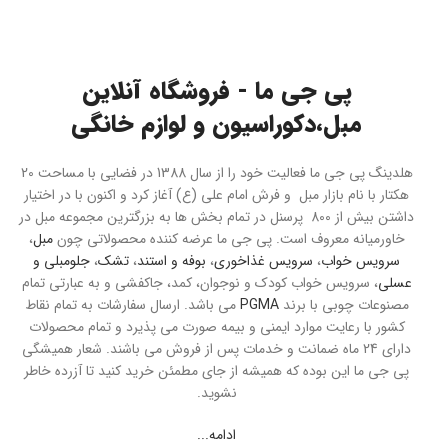
پی جی ما - فروشگاه آنلاین
مبل،دکوراسیون و لوازم خانگی
هلدینگ پی جی ما فعالیت خود را از سال 1388 در فضایی با مساحت 20
هکتار با نام بازار مبل و فرش امام علی (ع) آغاز کرد و اکنون با در اختیار
داشتن بیش از 800 پرسنل در تمام بخش ها به بزرگترین مجموعه مبل در
خاورمیانه معروف است. پی جی ما عرضه کننده محصولاتی چون
مبل
،
سرویس خواب
،
سرویس غذاخوری
،
بوفه و استند
،
تشک
،
جلومبلی و
عسلی
، سرویس خواب کودک و نوجوان، کمد، جاکفشی و به عبارتی تمام
مصنوعات چوبی با برند
PGMA
می باشد. ارسال سفارشات به تمام نقاط
کشور با رعایت موارد ایمنی و بیمه صورت می پذیرد و تمام محصولات
دارای 24 ماه ضمانت و خدمات پس از فروش می باشند. شعار همیشگی
پی جی ما این بوده که همیشه از جای مطمئن خرید کنید تا آزرده خاطر
نشوید.
ادامه...