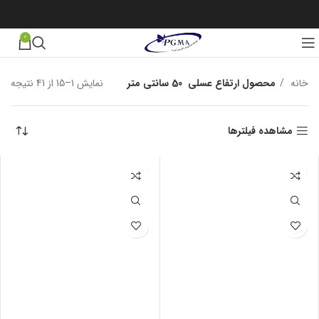
0
خانه
محصول ارتفاع عسلی
50 سانتی متر
نمایش 1–15 از 41 نتیجه
مرت
بر 
جدی
مشاهده فیلترها