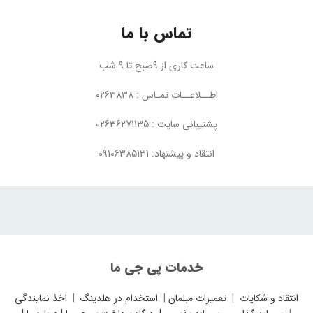
تماس با ما
ساعت کاری از 9صبح تا 9 شب
اطــلاعــات تمـاس : 0263838
پشتیبانی سایت : 02636271135
انتقاد و پیشنهاد: 09106385131
خدمات پی جی ما
انتقاد و شکایات
|
تعمیرات مبلمان
|
استخدام در هلدینگ
|
اخذ نمایندگی