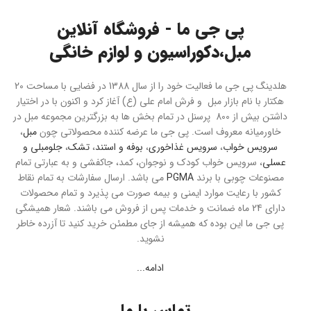
پی جی ما - فروشگاه آنلاین
مبل،دکوراسیون و لوازم خانگی
هلدینگ پی جی ما فعالیت خود را از سال 1388 در فضایی با مساحت 20
هکتار با نام بازار مبل و فرش امام علی (ع) آغاز کرد و اکنون با در اختیار
داشتن بیش از 800 پرسنل در تمام بخش ها به بزرگترین مجموعه مبل در
خاورمیانه معروف است. پی جی ما عرضه کننده محصولاتی چون
مبل
،
سرویس خواب
،
سرویس غذاخوری
،
بوفه و استند
،
تشک
،
جلومبلی و
عسلی
، سرویس خواب کودک و نوجوان، کمد، جاکفشی و به عبارتی تمام
مصنوعات چوبی با برند
PGMA
می باشد. ارسال سفارشات به تمام نقاط
کشور با رعایت موارد ایمنی و بیمه صورت می پذیرد و تمام محصولات
دارای 24 ماه ضمانت و خدمات پس از فروش می باشند. شعار همیشگی
پی جی ما این بوده که همیشه از جای مطمئن خرید کنید تا آزرده خاطر
نشوید.
ادامه...
تماس با ما