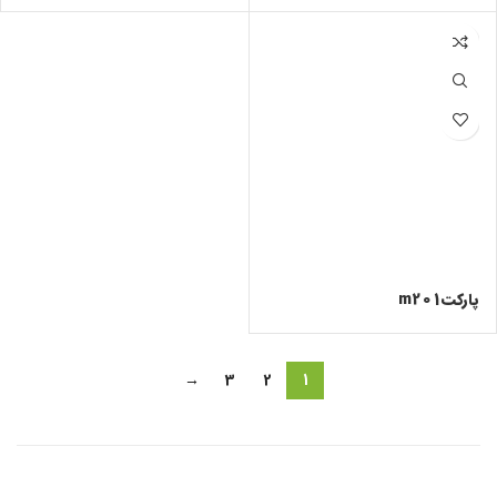
پارکتm201
→
3
2
1