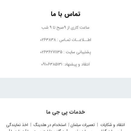
تماس با ما
ساعت کاری از 9صبح تا 9 شب
اطــلاعــات تمـاس : 0263838
پشتیبانی سایت : 02636271135
انتقاد و پیشنهاد: 09106385131
خدمات پی جی ما
انتقاد و شکایات
|
تعمیرات مبلمان
|
استخدام در هلدینگ
|
اخذ نمایندگی