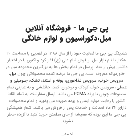
پی جی ما - فروشگاه آنلاین
مبل،دکوراسیون و لوازم خانگی
هلدینگ پی جی ما فعالیت خود را از سال 1388 در فضایی با مساحت 20
هکتار با نام بازار مبل و فرش امام علی (ع) آغاز کرد و اکنون با در اختیار
داشتن بیش از 800 پرسنل در تمام بخش ها به بزرگترین مجموعه مبل در
خاورمیانه معروف است. پی جی ما عرضه کننده محصولاتی چون
مبل
،
سرویس خواب
،
سرویس غذاخوری
،
بوفه و استند
،
تشک
،
جلومبلی و
عسلی
، سرویس خواب کودک و نوجوان، کمد، جاکفشی و به عبارتی تمام
مصنوعات چوبی با برند
PGMA
می باشد. ارسال سفارشات به تمام نقاط
کشور با رعایت موارد ایمنی و بیمه صورت می پذیرد و تمام محصولات
دارای 24 ماه ضمانت و خدمات پس از فروش می باشند. شعار همیشگی
پی جی ما این بوده که همیشه از جای مطمئن خرید کنید تا آزرده خاطر
نشوید.
ادامه...