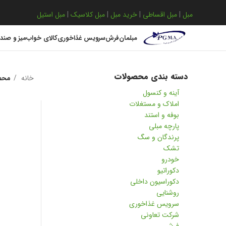
مبل
|
مبل اقساطی
|
خرید مبل
|
مبل کلاسیک
|
مبل استیل
مبلمان
فرش
سرویس غذاخوری
کالای خواب
میز و صند
دسته بندی محصولات
خانه
محص
آینه و کنسول
املاک و مستغلات
بوفه و استند
پارچه مبلی
پرندگان و سگ
تشک
خودرو
دکوراتیو
دکوراسیون داخلی
روشنایی
سرویس غذاخوری
شرکت تعاونی