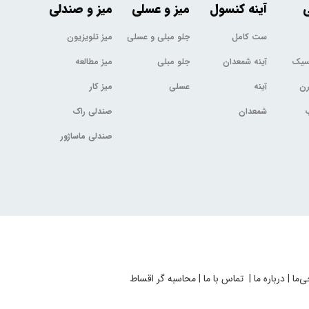
ی
آینه کنسول
میز و عسلی
میز و صندلی
ست کامل
جلو مبلی و عسلی
میز تلویزیون
اسیک
آینه شمعدان
جلو مبلی
میز مطالعه
رن
آینه
عسلی
میز کار
شمعدان
صندلی راک
صندلی ماساژور
ی‌ما
|
درباره ما
|
تماس با ما
|
محاسبه گر اقساط