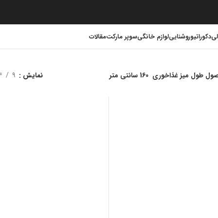
لی
دکوراتیو
روشنایی
لوازم خانگی
سوپر مارکت
مقالات
ول طول میز غذاخوری
160 سانتی متر
نمایش
9
4