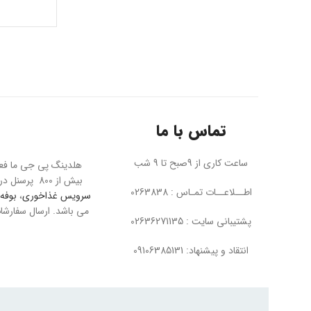
تماس با ما
ساعت کاری از 9صبح تا 9 شب
بیش از 800 پرسنل در تمام بخش ها به بزرگترین مجموعه مبل در خاورمیانه معروف است. پی جی ما عرضه کننده محصولاتی چون
اطــلاعــات تمـاس : 0263838
سرویس غذاخوری
،
بوفه 
پشتیبانی سایت : 02636271135
انتقاد و پیشنهاد: 09106385131