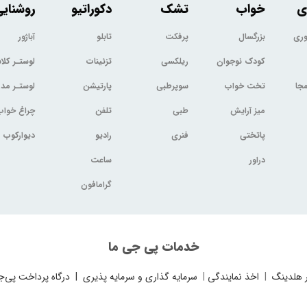
ی
خواب
تشک
دکوراتیو
روشنای
وری
بزرگسال
پرفکت
تابلو
آباژور
کودک نوجوان
ریلکسی
تزئینات
لوستـر کل
جا
تخت خواب
سوپرطبی
پارتیشن
لوستـر مد
میز آرایش
طبی
تلفن
چراغ خواب
پاتختی
فنری
رادیو
دیوارکوب
دراور
ساعت
گرامافون
خدمات پی جی ما
 هلدینگ
|
اخذ نمایندگی
|
سرمایه گذاری و سرمایه پذیری
|
درگاه پرداخت پی‌ج