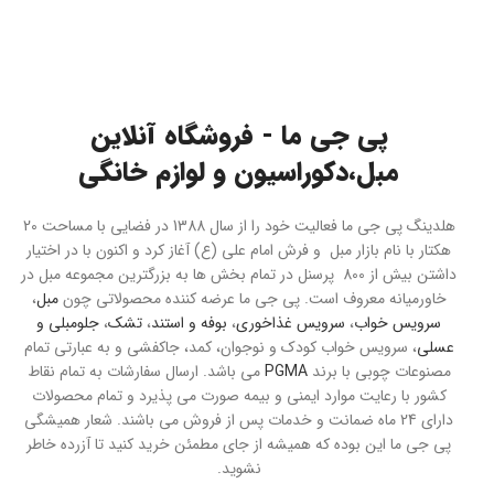
پی جی ما - فروشگاه آنلاین
مبل،دکوراسیون و لوازم خانگی
هلدینگ پی جی ما فعالیت خود را از سال 1388 در فضایی با مساحت 20
هکتار با نام بازار مبل و فرش امام علی (ع) آغاز کرد و اکنون با در اختیار
داشتن بیش از 800 پرسنل در تمام بخش ها به بزرگترین مجموعه مبل در
خاورمیانه معروف است. پی جی ما عرضه کننده محصولاتی چون
مبل
،
سرویس خواب
،
سرویس غذاخوری
،
بوفه و استند
،
تشک
،
جلومبلی و
عسلی
، سرویس خواب کودک و نوجوان، کمد، جاکفشی و به عبارتی تمام
مصنوعات چوبی با برند
PGMA
می باشد. ارسال سفارشات به تمام نقاط
کشور با رعایت موارد ایمنی و بیمه صورت می پذیرد و تمام محصولات
دارای 24 ماه ضمانت و خدمات پس از فروش می باشند. شعار همیشگی
پی جی ما این بوده که همیشه از جای مطمئن خرید کنید تا آزرده خاطر
نشوید.