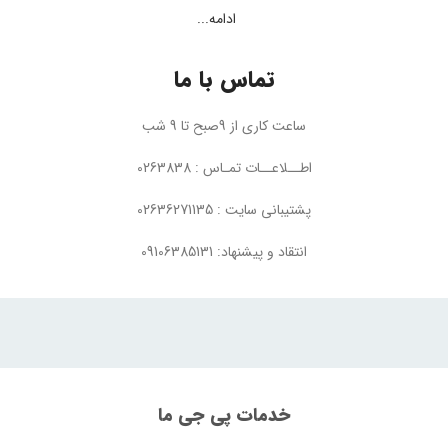
ادامه...
تماس با ما
ساعت کاری از 9صبح تا 9 شب
اطــلاعــات تمـاس : 0263838
پشتیبانی سایت : 02636271135
انتقاد و پیشنهاد: 09106385131
خدمات پی جی ما