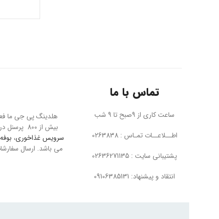
تماس با ما
ساعت کاری از 9صبح تا 9 شب
بیش از 800 پرسنل در تمام بخش ها به بزرگترین مجموعه مبل در خاورمیانه معروف است. پی جی ما عرضه کننده محصولاتی چون
اطــلاعــات تمـاس : 0263838
سرویس غذاخوری
،
بوفه 
پشتیبانی سایت : 02636271135
انتقاد و پیشنهاد: 09106385131