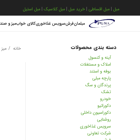
مبل
|
مبل اقساطی
|
خرید مبل
|
مبل کلاسیک
|
مبل استیل
مبلمان
فرش
سرویس غذاخوری
کالای خواب
میز و صند
دسته بندی محصولات
خانه
میز 
آینه و کنسول
املاک و مستغلات
بوفه و استند
پارچه مبلی
پرندگان و سگ
تشک
خودرو
دکوراتیو
دکوراسیون داخلی
روشنایی
سرویس غذاخوری
شرکت تعاونی