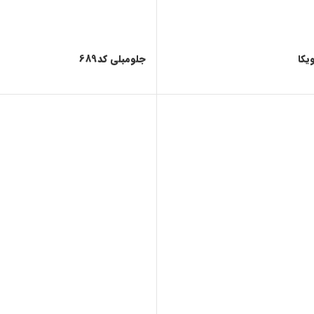
یکا
جلومبلی کد689