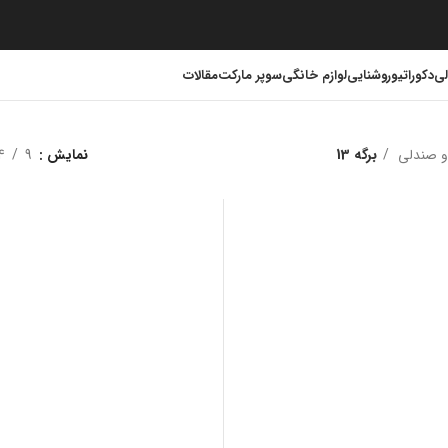
لی
دکوراتیو
روشنایی
لوازم خانگی
سوپر مارکت
مقالات
و صندلی
برگه 13
نمایش
9
4