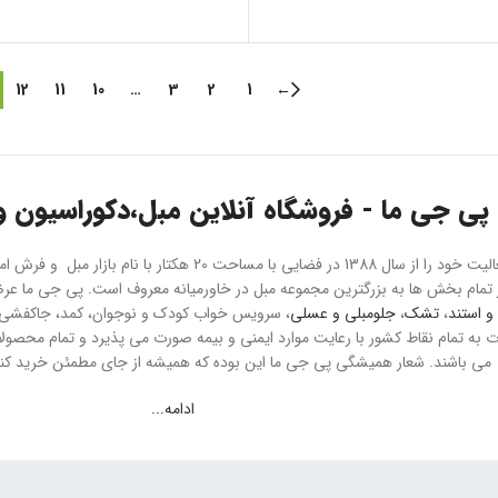
12
11
10
…
3
2
1
←
پی جی ما - فروشگاه آنلاین مبل،دکوراسیون و 
هلدینگ پی جی ما فعالیت خود را از سال 1388 در فضایی با مسا
و استند
،
تشک
،
جلومبلی و عسلی
، سرویس خواب کودک و نوجوان، کمد، جاکفشی و 
می باشند. شعار همیشگی پی جی ما این بوده که همیشه از جای مطمئن خرید کنید
ادامه...