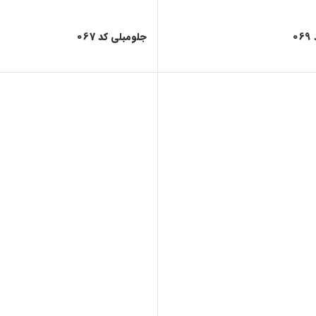
0
جلومبلی کد 067