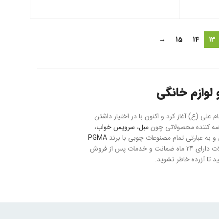
→
15
14
13
لوازم خانگی
حت 20 هکتار با نام بازار مبل و فرش امام علی (ع) آغاز کرد و اکنون با در اختیار داشتن
مبل
،
سرویس خواب
،
به عبارتی تمام مصنوعات چوبی با برند
PGMA
می باشد. ارسال سفارشات به تمام نقاط کشور با رعایت موارد ایمنی و بیمه صورت می پذیرد و تمام محصولات دارای 24 ماه ضمانت و خدمات پس از فروش
 تا آزرده خاطر نشوید.