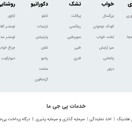
ی
خواب
تشک
دکوراتیو
روشنای
وری
بزرگسال
پرفکت
تابلو
آباژور
کودک نوجوان
ریلکسی
تزئینات
لوستـر کل
جا
تخت خواب
سوپرطبی
پارتیشن
لوستـر مد
میز آرایش
طبی
تلفن
چراغ خواب
پاتختی
فنری
رادیو
دیوارکوب
دراور
ساعت
گرامافون
خدمات پی جی ما
 هلدینگ
|
اخذ نمایندگی
|
سرمایه گذاری و سرمایه پذیری
|
درگاه پرداخت پی‌ج