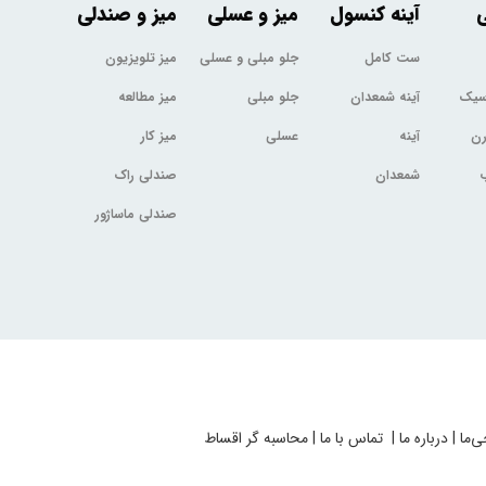
ی
آینه کنسول
میز و عسلی
میز و صندلی
ست کامل
جلو مبلی و عسلی
میز تلویزیون
اسیک
آینه شمعدان
جلو مبلی
میز مطالعه
رن
آینه
عسلی
میز کار
شمعدان
صندلی راک
صندلی ماساژور
ی‌ما
|
درباره ما
|
تماس با ما
|
محاسبه گر اقساط