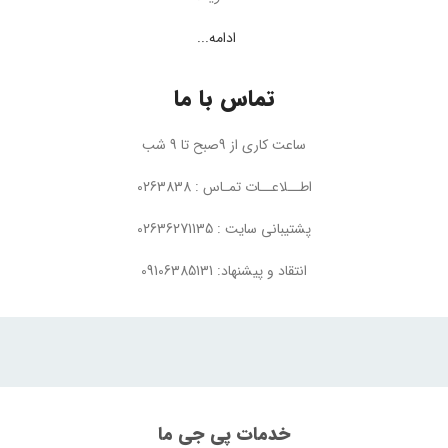
ادامه...
تماس با ما
ساعت کاری از 9صبح تا 9 شب
اطــلاعــات تمـاس : 0263838
پشتیبانی سایت : 02636271135
انتقاد و پیشنهاد: 09106385131
خدمات پی جی ما