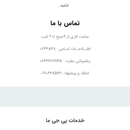
ادامه...
تماس با ما
ساعت کاری از 9صبح تا 9 شب
اطــلاعــات تمـاس : 0263838
پشتیبانی سایت : 02636271135
انتقاد و پیشنهاد: 09106385131
خدمات پی جی ما