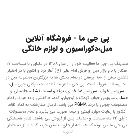
پی جی ما - فروشگاه آنلاین
مبل،دکوراسیون و لوازم خانگی
هلدینگ پی جی ما فعالیت خود را از سال 1388 در فضایی با مساحت 20
هکتار با نام بازار مبل و فرش امام علی (ع) آغاز کرد و اکنون با در اختیار
داشتن بیش از 800 پرسنل در تمام بخش ها به بزرگترین مجموعه مبل در
خاورمیانه معروف است. پی جی ما عرضه کننده محصولاتی چون
مبل
،
سرویس خواب
،
سرویس غذاخوری
،
بوفه و استند
،
تشک
،
جلومبلی و
عسلی
، سرویس خواب کودک و نوجوان، کمد، جاکفشی و به عبارتی تمام
مصنوعات چوبی با برند
PGMA
می باشد. ارسال سفارشات به تمام نقاط
کشور با رعایت موارد ایمنی و بیمه صورت می پذیرد و تمام محصولات
دارای 24 ماه ضمانت و خدمات پس از فروش می باشند. شعار همیشگی
پی جی ما این بوده که همیشه از جای مطمئن خرید کنید تا آزرده خاطر
نشوید.