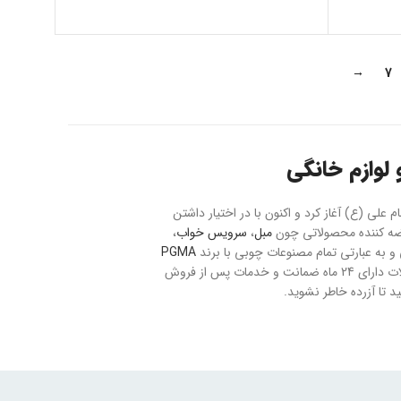
→
7
لوازم خانگی
حت 20 هکتار با نام بازار مبل و فرش امام علی (ع) آغاز کرد و اکنون با در اختیار داشتن
مبل
،
سرویس خواب
،
به عبارتی تمام مصنوعات چوبی با برند
PGMA
می باشد. ارسال سفارشات به تمام نقاط کشور با رعایت موارد ایمنی و بیمه صورت می پذیرد و تمام محصولات دارای 24 ماه ضمانت و خدمات پس از فروش
 تا آزرده خاطر نشوید.