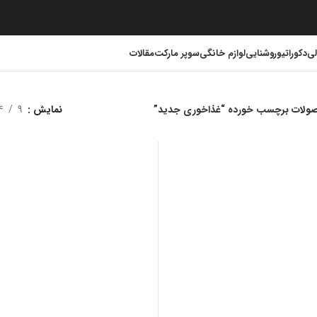
لی
دکوراتیو
روشنایی
لوازم خانگی
سوپر مارکت
مقالات
ولات برچسب خورده “غذاخوری جديد”
نمایش
9
4