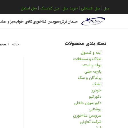
مبل
|
مبل اقساطی
|
خرید مبل
|
مبل کلاسیک
|
مبل استیل
مبلمان
فرش
سرویس غذاخوری
کالای خواب
میز و صند
دسته بندی محصولات
خانه
محص
آینه و کنسول
املاک و مستغلات
بوفه و استند
پارچه مبلی
پرندگان و سگ
تشک
خودرو
دکوراتیو
دکوراسیون داخلی
روشنایی
سرویس غذاخوری
شرکت تعاونی