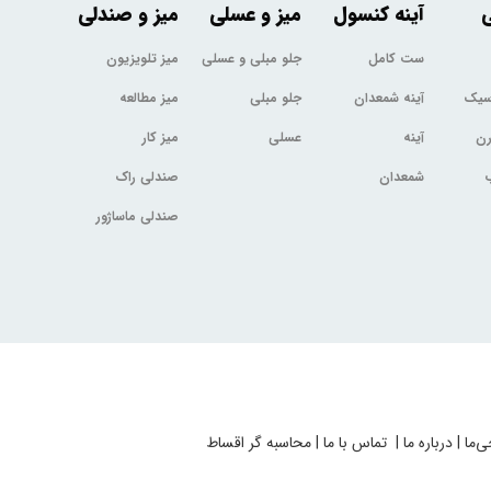
ی
آینه کنسول
میز و عسلی
میز و صندلی
ست کامل
جلو مبلی و عسلی
میز تلویزیون
اسیک
آینه شمعدان
جلو مبلی
میز مطالعه
رن
آینه
عسلی
میز کار
شمعدان
صندلی راک
صندلی ماساژور
ی‌ما
|
درباره ما
|
تماس با ما
|
محاسبه گر اقساط