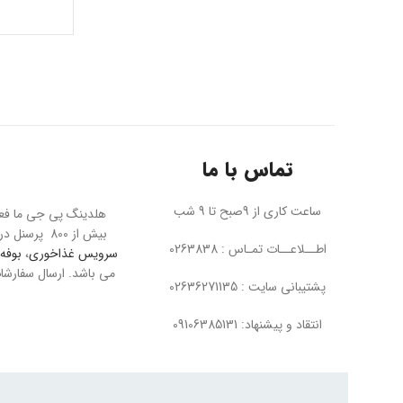
تماس با ما
ساعت کاری از 9صبح تا 9 شب
بیش از 800 پرسنل در تمام بخش ها به بزرگترین مجموعه مبل در خاورمیانه معروف است. پی جی ما عرضه کننده محصولاتی چون
اطــلاعــات تمـاس : 0263838
سرویس غذاخوری
،
بوفه 
پشتیبانی سایت : 02636271135
انتقاد و پیشنهاد: 09106385131