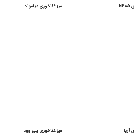
N2
میز غذاخوری دیاموند
 آریا
میز غذاخوری پلی وود