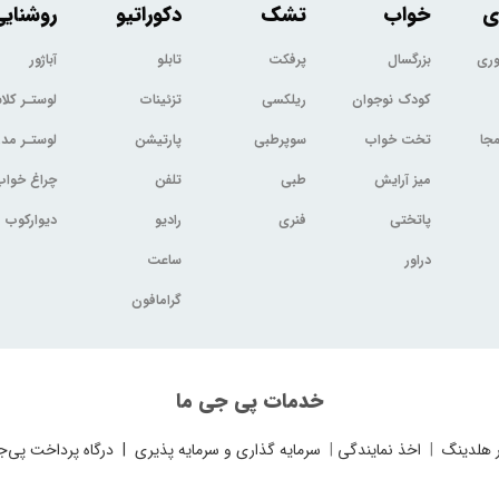
ی
خواب
تشک
دکوراتیو
روشنای
وری
بزرگسال
پرفکت
تابلو
آباژور
کودک نوجوان
ریلکسی
تزئینات
لوستـر کل
جا
تخت خواب
سوپرطبی
پارتیشن
لوستـر مد
میز آرایش
طبی
تلفن
چراغ خواب
پاتختی
فنری
رادیو
دیوارکوب
دراور
ساعت
گرامافون
خدمات پی جی ما
 هلدینگ
|
اخذ نمایندگی
|
سرمایه گذاری و سرمایه پذیری
|
درگاه پرداخت پی‌ج