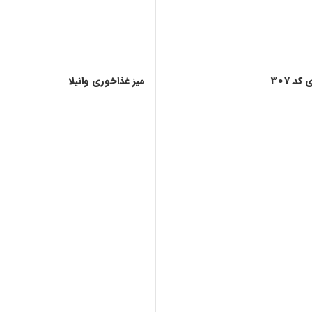
د 307
میز غذاخوری وانیلا