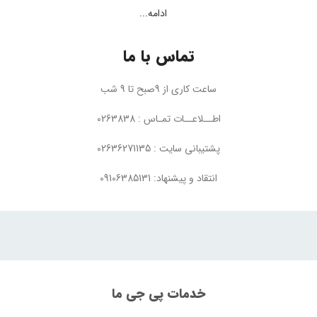
ادامه...
تماس با ما
ساعت کاری از 9صبح تا 9 شب
اطــلاعــات تمـاس : 0263838
پشتیبانی سایت : 02636271135
انتقاد و پیشنهاد: 09106385131
خدمات پی جی ما