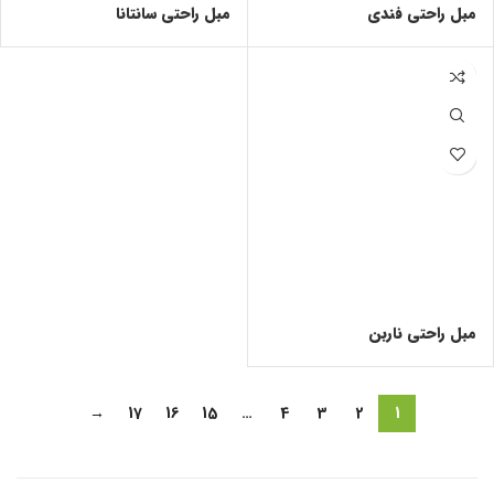
مبل راحتی فندی
مبل راحتی سانتانا
مبل راحتی ناربن
→
17
16
15
…
4
3
2
1