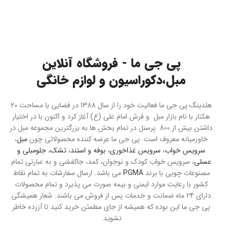
پی جی ما - فروشگاه آنلاین
مبل،دکوراسیون و لوازم خانگی
هلدینگ پی جی ما فعالیت خود را از سال 1388 در فضایی با مساحت 20
هکتار با نام بازار مبل و فرش امام علی (ع) آغاز کرد و اکنون با در اختیار
داشتن بیش از 800 پرسنل در تمام بخش ها به بزرگترین مجموعه مبل در
خاورمیانه معروف است. پی جی ما عرضه کننده محصولاتی چون
مبل
،
سرویس خواب
،
سرویس غذاخوری
،
بوفه و استند
،
تشک
،
جلومبلی و
عسلی
، سرویس خواب کودک و نوجوان، کمد، جاکفشی و به عبارتی تمام
مصنوعات چوبی با برند
PGMA
می باشد. ارسال سفارشات به تمام نقاط
کشور با رعایت موارد ایمنی و بیمه صورت می پذیرد و تمام محصولات
دارای 24 ماه ضمانت و خدمات پس از فروش می باشند. شعار همیشگی
پی جی ما این بوده که همیشه از جای مطمئن خرید کنید تا آزرده خاطر
نشوید.