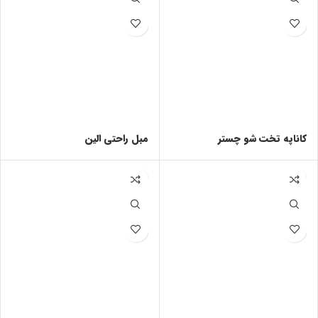
کاناپه تخت شو چستر
مبل راحتی الین