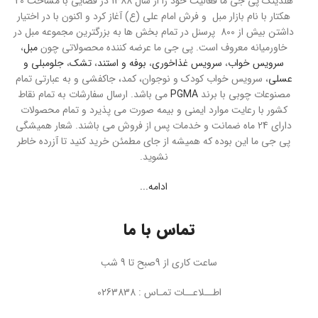
هلدینگ پی جی ما فعالیت خود را از سال 1388 در فضایی با مساحت 20
هکتار با نام بازار مبل و فرش امام علی (ع) آغاز کرد و اکنون با در اختیار
داشتن بیش از 800 پرسنل در تمام بخش ها به بزرگترین مجموعه مبل در
خاورمیانه معروف است. پی جی ما عرضه کننده محصولاتی چون
مبل
،
سرویس خواب
،
سرویس غذاخوری
،
بوفه و استند
،
تشک
،
جلومبلی و
عسلی
، سرویس خواب کودک و نوجوان، کمد، جاکفشی و به عبارتی تمام
مصنوعات چوبی با برند
PGMA
می باشد. ارسال سفارشات به تمام نقاط
کشور با رعایت موارد ایمنی و بیمه صورت می پذیرد و تمام محصولات
دارای 24 ماه ضمانت و خدمات پس از فروش می باشند. شعار همیشگی
پی جی ما این بوده که همیشه از جای مطمئن خرید کنید تا آزرده خاطر
نشوید.
ادامه...
تماس با ما
ساعت کاری از 9صبح تا 9 شب
اطــلاعــات تمـاس : 0263838