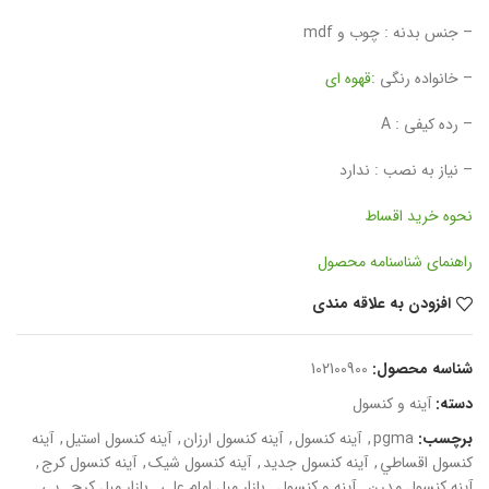
– جنس بدنه : چوب و mdf
– خانواده رنگی :
قهوه ای
– رده کیفی : A
– نیاز به نصب : ندارد
نحوه خرید اقساط
راهنمای شناسنامه محصول
افزودن به علاقه مندی
شناسه محصول:
102100900
دسته:
آینه و کنسول
برچسب:
pgma
,
آینه کنسول
,
آینه کنسول ارزان
,
آینه کنسول استیل
,
آینه
کنسول اقساطي
,
آینه کنسول جديد
,
آینه کنسول شيک
,
آینه کنسول کرج
,
آینه کنسول مدرن
,
آینه و کنسول
,
بازار مبل امام علي
,
بازار مبل کرج
,
پي