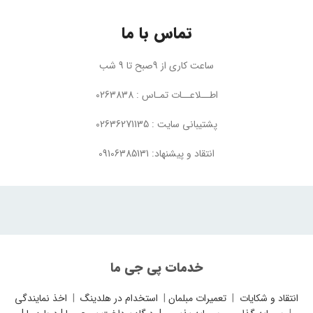
تماس با ما
ساعت کاری از 9صبح تا 9 شب
اطــلاعــات تمـاس : 0263838
پشتیبانی سایت : 02636271135
انتقاد و پیشنهاد: 09106385131
خدمات پی جی ما
انتقاد و شکایات
|
تعمیرات مبلمان
|
استخدام در هلدینگ
|
اخذ نمایندگی