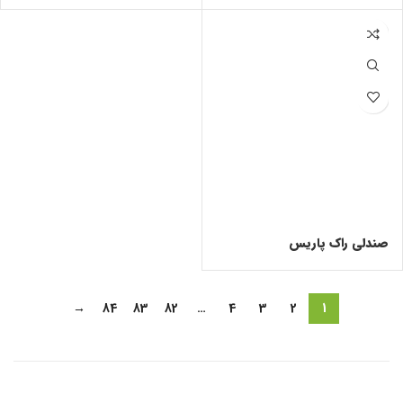
صندلی راک پاریس
→
84
83
82
…
4
3
2
1