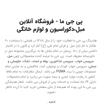
پی جی ما - فروشگاه آنلاین
مبل،دکوراسیون و لوازم خانگی
هلدینگ پی جی ما فعالیت خود را از سال 1388 در فضایی با مساحت 20
هکتار با نام بازار مبل و فرش امام علی (ع) آغاز کرد و اکنون با در اختیار
داشتن بیش از 800 پرسنل در تمام بخش ها به بزرگترین مجموعه مبل در
خاورمیانه معروف است. پی جی ما عرضه کننده محصولاتی چون
مبل
،
سرویس خواب
،
سرویس غذاخوری
،
بوفه و استند
،
تشک
،
جلومبلی و
عسلی
، سرویس خواب کودک و نوجوان، کمد، جاکفشی و به عبارتی تمام
مصنوعات چوبی با برند
PGMA
می باشد. ارسال سفارشات به تمام نقاط
کشور با رعایت موارد ایمنی و بیمه صورت می پذیرد و تمام محصولات
دارای 24 ماه ضمانت و خدمات پس از فروش می باشند. شعار همیشگی
پی جی ما این بوده که همیشه از جای مطمئن خرید کنید تا آزرده خاطر
نشوید.
ادامه...