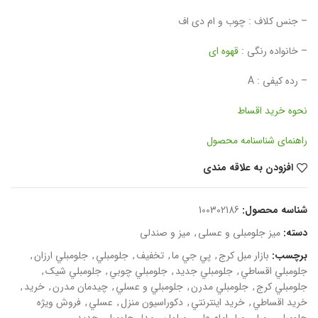
– جنس کلاف : چوب و ام دی اف
– خانواده رنگی :
قهوه ای
– رده کیفی : A
نحوه خرید اقساط
راهنمای شناسنامه محصول
افزودن به علاقه مندی
شناسه محصول:
100302186
دسته:
میز جلومبلی و عسلی
,
میز و صندلی
برچسب:
بازار مبل کرج
,
پي جي ما
,
تخفيف
,
جلومبلي
,
جلومبلي ارزان
,
جلومبلي اقساطي
,
جلومبلي جديد
,
جلومبلي چوبي
,
جلومبلي شيک
,
جلومبلي کرج
,
جلومبلي مدرن
,
جلومبلي و عسلي
,
چيدمان مدرن
,
خريد
,
خريد اقساطي
,
خريد اينترنتي
,
دکوراسيون منزل
,
عسلي
,
فروش ويژه
جلومبلي
,
مبل
,
مبل امام علي
,
مبلمان
,
مدل جلومبلي جديد