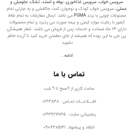
سرویس خواب
،
سرویس غذاخوری
،
بوفه و استند
،
تشک
،
جلومبلی و
عسلی
، سرویس خواب کودک و نوجوان، کمد، جاکفشی و به عبارتی تمام
مصنوعات چوبی با برند
PGMA
می باشد. ارسال سفارشات به تمام نقاط
کشور با رعایت موارد ایمنی و بیمه صورت می پذیرد و تمام محصولات
دارای 24 ماه ضمانت و خدمات پس از فروش می باشند. شعار همیشگی
پی جی ما این بوده که همیشه از جای مطمئن خرید کنید تا آزرده خاطر
نشوید.
ادامه...
تماس با ما
ساعت کاری از 9صبح تا 9 شب
اطــلاعــات تمـاس : 0263838
پشتیبانی سایت : 02636271135
انتقاد و پیشنهاد: 09106385131