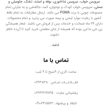
سرویس خواب
،
سرویس غذاخوری
،
بوفه و استند
،
تشک
،
جلومبلی و
عسلی
، سرویس خواب کودک و نوجوان، کمد، جاکفشی و به عبارتی تمام
مصنوعات چوبی با برند
PGMA
می باشد. ارسال سفارشات به تمام نقاط
کشور با رعایت موارد ایمنی و بیمه صورت می پذیرد و تمام محصولات
دارای 24 ماه ضمانت و خدمات پس از فروش می باشند. شعار همیشگی
پی جی ما این بوده که همیشه از جای مطمئن خرید کنید تا آزرده خاطر
نشوید.
ادامه...
تماس با ما
ساعت کاری از 9صبح تا 9 شب
اطــلاعــات تمـاس : 0263838
پشتیبانی سایت : 02636271135
انتقاد و پیشنهاد: 09106385131