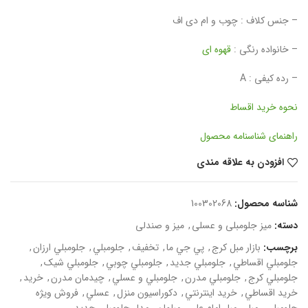
– جنس کلاف : چوب و ام دی اف
– خانواده رنگی :
قهوه ای
– رده کیفی : A
نحوه خرید اقساط
راهنمای شناسنامه محصول
افزودن به علاقه مندی
شناسه محصول:
100302068
دسته:
میز جلومبلی و عسلی
,
میز و صندلی
برچسب:
بازار مبل کرج
,
پي جي ما
,
تخفيف
,
جلومبلي
,
جلومبلي ارزان
,
جلومبلي اقساطي
,
جلومبلي جديد
,
جلومبلي چوبي
,
جلومبلي شيک
,
جلومبلي کرج
,
جلومبلي مدرن
,
جلومبلي و عسلي
,
چيدمان مدرن
,
خريد
,
خريد اقساطي
,
خريد اينترنتي
,
دکوراسيون منزل
,
عسلي
,
فروش ويژه
جلومبلي
,
مبل
,
مبل امام علي
,
مبلمان
,
مدل جلومبلي جديد