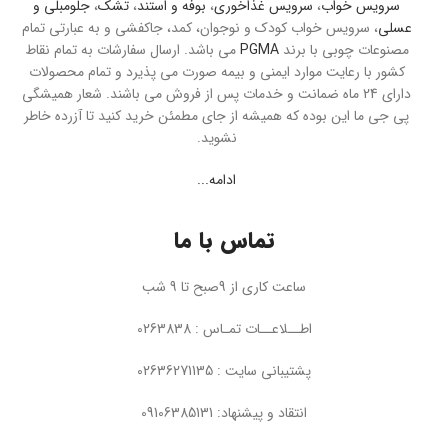
سرویس خواب
،
سرویس غذاخوری
،
بوفه و استند
،
تشک
،
جلومبلی و
عسلی
، سرویس خواب کودک و نوجوان، کمد، جاکفشی و به عبارتی تمام
مصنوعات چوبی با برند
PGMA
می باشد. ارسال سفارشات به تمام نقاط
کشور با رعایت موارد ایمنی و بیمه صورت می پذیرد و تمام محصولات
دارای 24 ماه ضمانت و خدمات پس از فروش می باشند. شعار همیشگی
پی جی ما این بوده که همیشه از جای مطمئن خرید کنید تا آزرده خاطر
نشوید.
ادامه...
تماس با ما
ساعت کاری از 9صبح تا 9 شب
اطــلاعــات تمـاس : 0263838
پشتیبانی سایت : 02636271135
انتقاد و پیشنهاد: 09106385131