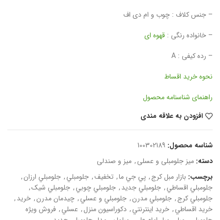
– جنس کلاف : چوب و ام دی اف
– خانواده رنگی :
قهوه ای
– رده کیفی : A
نحوه خرید اقساط
راهنمای شناسنامه محصول
افزودن به علاقه مندی
شناسه محصول:
100302189
دسته:
میز جلومبلی و عسلی
,
میز و صندلی
برچسب:
بازار مبل کرج
,
پي جي ما
,
تخفيف
,
جلومبلي
,
جلومبلي ارزان
,
جلومبلي اقساطي
,
جلومبلي جديد
,
جلومبلي چوبي
,
جلومبلي شيک
,
جلومبلي کرج
,
جلومبلي مدرن
,
جلومبلي و عسلي
,
چيدمان مدرن
,
خريد
,
خريد اقساطي
,
خريد اينترنتي
,
دکوراسيون منزل
,
عسلي
,
فروش ويژه
جلومبلي
,
مبل
,
مبل امام علي
,
مبلمان
,
مدل جلومبلي جديد