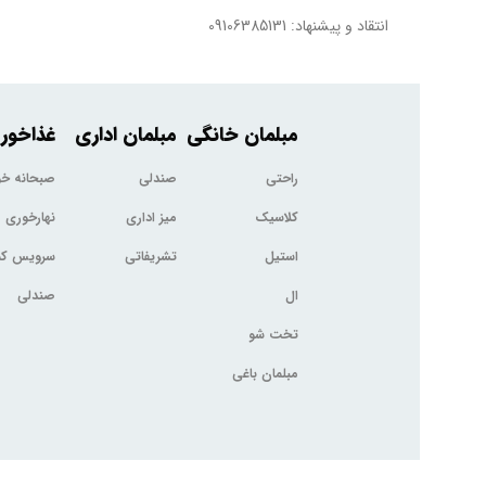
انتقاد و پیشنهاد: 09106385131
مبلمان خانگی
مبلمان اداری
غذاخور
راحتی
صندلی
صبحانه خ
کلاسیک
میز اداری
نهارخوری
استیل
تشریفاتی
سرویس کم
ال
صندلی
تخت شو
مبلمان باغی