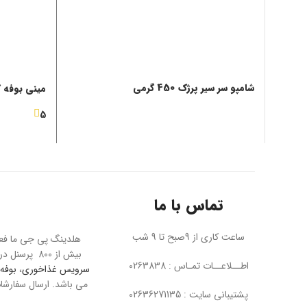
شامپو سر سیر پرژک 450 گرمی
مینی بوفه کد2
5
تماس با ما
ساعت کاری از 9صبح تا 9 شب
بیش از 800 پرسنل در تمام بخش ها به بزرگترین مجموعه مبل در خاورمیانه معروف است. پی جی ما عرضه کننده محصولاتی چون
اطــلاعــات تمـاس : 0263838
سرویس غذاخوری
،
بوفه 
پشتیبانی سایت : 02636271135