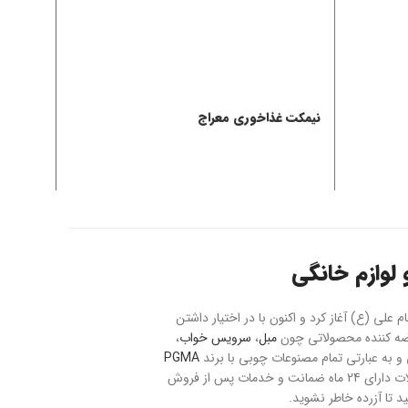
نیمکت غذاخوری معراج
میز غذاخ
لوازم خانگی
حت 20 هکتار با نام بازار مبل و فرش امام علی (ع) آغاز کرد و اکنون با در اختیار داشتن
مبل
،
سرویس خواب
،
به عبارتی تمام مصنوعات چوبی با برند
PGMA
می باشد. ارسال سفارشات به تمام نقاط کشور با رعایت موارد ایمنی و بیمه صورت می پذیرد و تمام محصولات دارای 24 ماه ضمانت و خدمات پس از فروش
 تا آزرده خاطر نشوید.