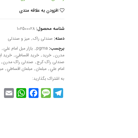
افزودن به علاقه مندی
شناسه محصول:
102500028
دسته:
صندلی راک
,
میز و صندلی
برچسب:
pgma
,
بازار مبل امام علي
,
مدرن
,
خريد
,
خريد اقساطي
,
خريد اي
صندلی راک کرج
,
صندلی راک مدرن
,
امام علي
,
مبلمان
,
مبلمان اقساطي
,
مب
به اشتراک بگذارید:
App
l
cebook
Message
Telegram