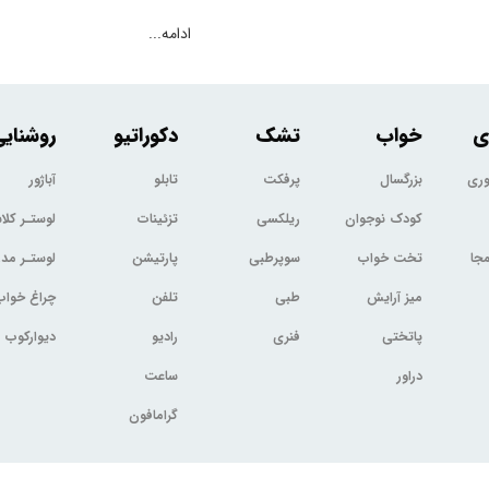
ادامه...
ی
خواب
تشک
دکوراتیو
روشنای
وری
بزرگسال
پرفکت
تابلو
آباژور
کودک نوجوان
ریلکسی
تزئینات
لوستـر کل
جا
تخت خواب
سوپرطبی
پارتیشن
لوستـر مد
میز آرایش
طبی
تلفن
چراغ خواب
پاتختی
فنری
رادیو
دیوارکوب
دراور
ساعت
گرامافون