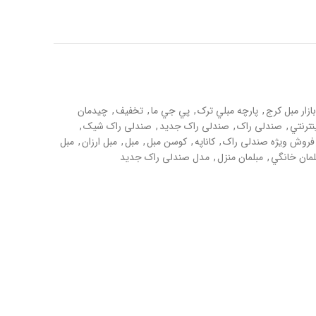
بازار مبل کرج
,
پارچه مبلي ترک
,
پي جي ما
,
تخفيف
,
چيدمان
نترنتي
,
صندلی راک
,
صندلی راک جديد
,
صندلی راک شيک
,
فروش ويژه صندلی راک
,
کاناپه
,
کوسن مبل
,
مبل
,
مبل ارزان
,
مبل
لمان خانگي
,
مبلمان منزل
,
مدل صندلی راک جديد
Whats
Emai
Fa