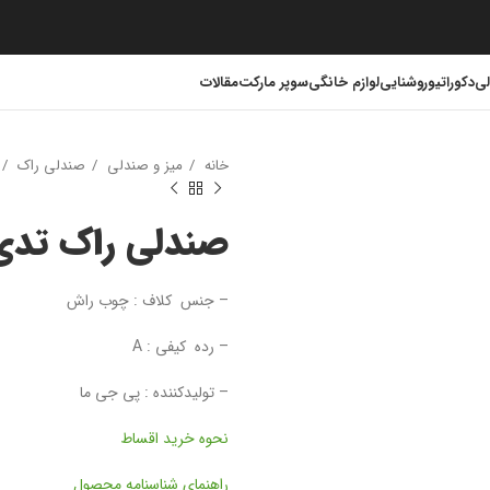
لی
دکوراتیو
روشنایی
لوازم خانگی
سوپر مارکت
مقالات
خانه
میز و صندلی
صندلی راک
صندلی راک تدی
– جنس کلاف : چوب راش
– رده کیفی : A
– تولیدکننده : پی جی ما
نحوه خرید اقساط
راهنمای شناسنامه محصول