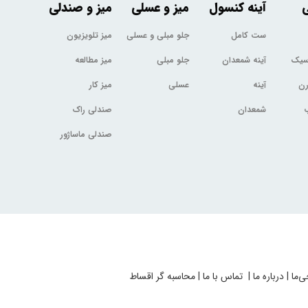
ی
آینه کنسول
میز و عسلی
میز و صندلی
ست کامل
جلو مبلی و عسلی
میز تلویزیون
اسیک
آینه شمعدان
جلو مبلی
میز مطالعه
رن
آینه
عسلی
میز کار
شمعدان
صندلی راک
صندلی ماساژور
ی‌ما
|
درباره ما
|
تماس با ما
|
محاسبه گر اقساط