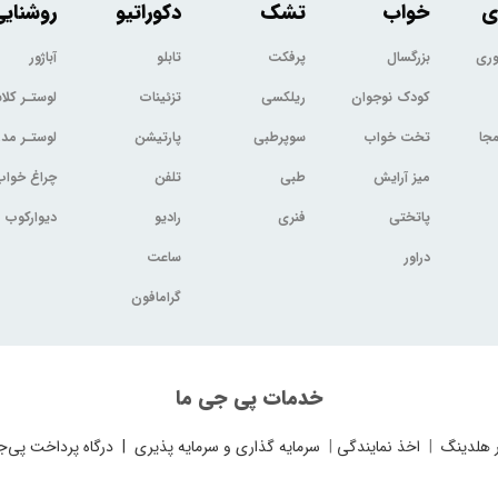
ی
خواب
تشک
دکوراتیو
روشنای
وری
بزرگسال
پرفکت
تابلو
آباژور
کودک نوجوان
ریلکسی
تزئینات
لوستـر کل
جا
تخت خواب
سوپرطبی
پارتیشن
لوستـر مد
میز آرایش
طبی
تلفن
چراغ خواب
پاتختی
فنری
رادیو
دیوارکوب
دراور
ساعت
گرامافون
خدمات پی جی ما
 هلدینگ
|
اخذ نمایندگی
|
سرمایه گذاری و سرمایه پذیری
|
درگاه پرداخت پی‌ج