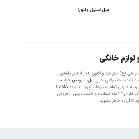
مبل استیل ونتورا
مبل است
لوازم خانگی
حت 20 هکتار با نام بازار مبل و فرش امام علی (ع) آغاز کرد و اکنون با در اختیار داشتن
مبل
،
سرویس خواب
،
به عبارتی تمام مصنوعات چوبی با برند
PGMA
می باشد. ارسال سفارشات به تمام نقاط کشور با رعایت موارد ایمنی و بیمه صورت می پذیرد و تمام محصولات دارای 24 ماه ضمانت و خدمات پس از فروش
 تا آزرده خاطر نشوید.