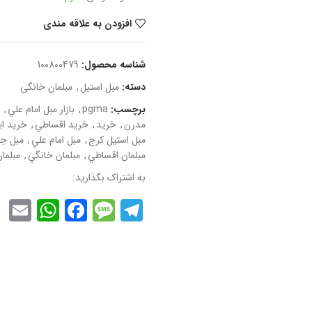
افزودن به علاقه مندی
شناسه محصول:
100800479
دسته:
مبل استیل
,
مبلمان خانگی
برچسب:
pgma
,
بازار مبل امام علي
,
مدرن
,
خريد
,
خريد اقساطي
,
خريد اي
مبل استیل کرج
,
مبل امام علي
,
مبل ج
مبلمان اقساطي
,
مبلمان خانگي
,
مبلما
به اشتراک بگذارید:
App
l
cebook
Message
Telegram