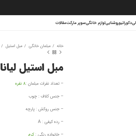
لی
دکوراتیو
روشنایی
لوازم خانگی
سوپر مارکت
مقالات
خانه
مبلمان خانگی
مبل استیل
مبل استیل لیانا
– تعداد نفرات مبلمان :
8 نفره
– جنس کلاف : چوب
– جنس روکش : پارچه
– رده کیفی : A
– خانواده رنگی :
کرم