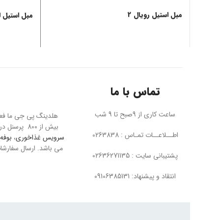
مبل استیل رویال 2
مبل استیل 
تماس با ما
ساعت کاری از 9صبح تا 9 شب
بیش از 800 پرسنل در تمام بخش ها به بزرگترین مجموعه مبل در خاورمیانه معروف است. پی جی ما عرضه کننده محصولاتی چون
اطــلاعــات تمـاس : 0263838
سرویس غذاخوری
،
بوفه 
پشتیبانی سایت : 02636271135
انتقاد و پیشنهاد: 09106385131