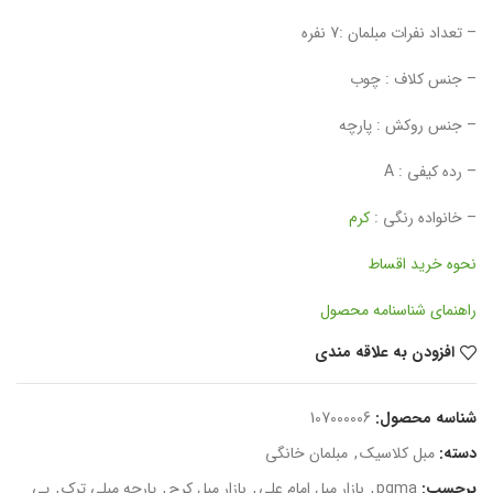
– تعداد نفرات مبلمان :7 نفره
– جنس کلاف : چوب
– جنس روکش : پارچه
– رده کیفی : A
– خانواده رنگی :
کرم
نحوه خرید اقساط
راهنمای شناسنامه محصول
افزودن به علاقه مندی
شناسه محصول:
107000006
دسته:
مبل کلاسیک
,
مبلمان خانگی
برچسب:
pgma
,
بازار مبل امام علي
,
بازار مبل کرج
,
پارچه مبلي ترک
,
پي