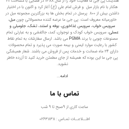
هلدینگ پی جی ما فعالیت خود را از سال 1388 در فضایی با مساحت 20
هکتار با نام بازار مبل و فرش امام علی (ع) آغاز کرد و اکنون با در اختیار
داشتن بیش از 800 پرسنل در تمام بخش ها به بزرگترین مجموعه مبل در
خاورمیانه معروف است. پی جی ما عرضه کننده محصولاتی چون
مبل
،
سرویس خواب
،
سرویس غذاخوری
،
بوفه و استند
،
تشک
،
جلومبلی و
عسلی
، سرویس خواب کودک و نوجوان، کمد، جاکفشی و به عبارتی تمام
مصنوعات چوبی با برند
PGMA
می باشد. ارسال سفارشات به تمام نقاط
کشور با رعایت موارد ایمنی و بیمه صورت می پذیرد و تمام محصولات
دارای 24 ماه ضمانت و خدمات پس از فروش می باشند. شعار همیشگی
پی جی ما این بوده که همیشه از جای مطمئن خرید کنید تا آزرده خاطر
نشوید.
ادامه...
تماس با ما
ساعت کاری از 9صبح تا 9 شب
اطــلاعــات تمـاس : 0263838