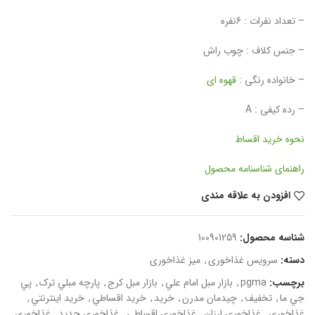
– تعداد نفرات : 6نفره
– جنس کلاف : چوب راش
– خانواده رنگی :
قهوه ای
– رده کیفی : A
نحوه خرید اقساط
راهنمای شناسنامه محصول
افزودن به علاقه مندی
شناسه محصول:
100901259
دسته:
سرویس غذاخوری
,
میز غذاخوری
برچسب:
pgma
,
بازار مبل امام علي
,
بازار مبل کرج
,
پارچه مبلي ترک
,
پي
جي ما
,
تخفيف
,
چيدمان مدرن
,
خريد
,
خريد اقساطي
,
خريد اينترنتي
,
غذاخوری
,
غذاخوری ارزان
,
غذاخوری اقساطي
,
غذاخوری جديد
,
غذاخوری