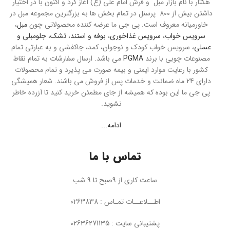
هکتار با نام بازار مبل و فرش امام علی (ع) آغاز کرد و اکنون با در اختیار
داشتن بیش از 800 پرسنل در تمام بخش ها به بزرگترین مجموعه مبل در
خاورمیانه معروف است. پی جی ما عرضه کننده محصولاتی چون
مبل
،
سرویس خواب
،
سرویس غذاخوری
،
بوفه و استند
،
تشک
،
جلومبلی و
عسلی
، سرویس خواب کودک و نوجوان، کمد، جاکفشی و به عبارتی تمام
مصنوعات چوبی با برند
PGMA
می باشد. ارسال سفارشات به تمام نقاط
کشور با رعایت موارد ایمنی و بیمه صورت می پذیرد و تمام محصولات
دارای 24 ماه ضمانت و خدمات پس از فروش می باشند. شعار همیشگی
پی جی ما این بوده که همیشه از جای مطمئن خرید کنید تا آزرده خاطر
نشوید.
ادامه...
تماس با ما
ساعت کاری از 9صبح تا 9 شب
اطــلاعــات تمـاس : 0263838
پشتیبانی سایت : 02636271135