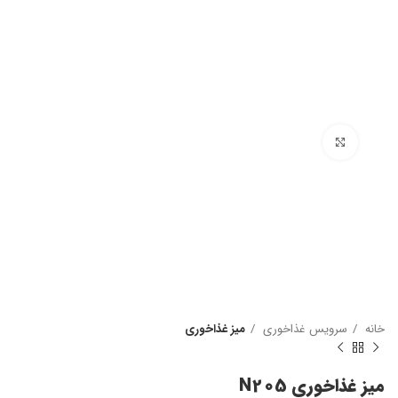
بزرگنمایی تصویر
خانه
سرویس غذاخوری
میز غذاخوری
میز غذاخوری N205