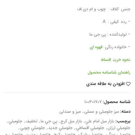
جنس کلاف : چوب و ام دی اف
– رده کیفی : A
– تولیدکننده : پی جی ما
– خانواده رنگی :
قهوه ای
نحوه خرید اقساط
راهنمای شناسنامه محصول
افزودن به علاقه مندی
شناسه محصول:
100301707
دسته:
میز جلومبلی و عسلی
,
میز و صندلی
برچسب:
بازار مبل امام علي
,
بازار مبل کرج
,
پي جي ما
,
تخفيف
,
جلومبلي
,
جلومبلي ارزان
,
جلومبلي اقساطي
,
جلومبلي جديد
,
جلومبلي چوبي
,
جلومبلي سنگي
,
جلومبلي شيک
,
جلومبلي کرج
,
جلومبلي مدرن
,
جلومبلي و