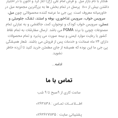
هکتار با نام بازار مبل و فرش امام علی (ع) آغاز کرد و اکنون با در اختیار
داشتن بیش از 800 پرسنل در تمام بخش ها به بزرگترین مجموعه مبل در
خاورمیانه معروف است. پی جی ما عرضه کننده محصولاتی چون
مبل
،
سرویس خواب
،
سرویس غذاخوری
،
بوفه و استند
،
تشک
،
جلومبلی و
عسلی
، سرویس خواب کودک و نوجوان، کمد، جاکفشی و به عبارتی تمام
مصنوعات چوبی با برند
PGMA
می باشد. ارسال سفارشات به تمام نقاط
کشور با رعایت موارد ایمنی و بیمه صورت می پذیرد و تمام محصولات
دارای 24 ماه ضمانت و خدمات پس از فروش می باشند. شعار همیشگی
پی جی ما این بوده که همیشه از جای مطمئن خرید کنید تا آزرده خاطر
نشوید.
ادامه...
تماس با ما
ساعت کاری از 9صبح تا 9 شب
اطــلاعــات تمـاس : 0263838
پشتیبانی سایت : 02636271135