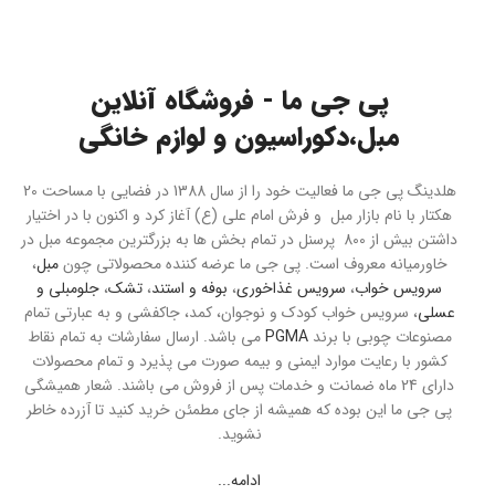
پی جی ما - فروشگاه آنلاین
مبل،دکوراسیون و لوازم خانگی
هلدینگ پی جی ما فعالیت خود را از سال 1388 در فضایی با مساحت 20
هکتار با نام بازار مبل و فرش امام علی (ع) آغاز کرد و اکنون با در اختیار
داشتن بیش از 800 پرسنل در تمام بخش ها به بزرگترین مجموعه مبل در
خاورمیانه معروف است. پی جی ما عرضه کننده محصولاتی چون
مبل
،
سرویس خواب
،
سرویس غذاخوری
،
بوفه و استند
،
تشک
،
جلومبلی و
عسلی
، سرویس خواب کودک و نوجوان، کمد، جاکفشی و به عبارتی تمام
مصنوعات چوبی با برند
PGMA
می باشد. ارسال سفارشات به تمام نقاط
کشور با رعایت موارد ایمنی و بیمه صورت می پذیرد و تمام محصولات
دارای 24 ماه ضمانت و خدمات پس از فروش می باشند. شعار همیشگی
پی جی ما این بوده که همیشه از جای مطمئن خرید کنید تا آزرده خاطر
نشوید.
ادامه...