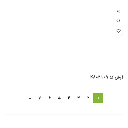
فرش کد K802109
→
7
6
5
4
3
2
1