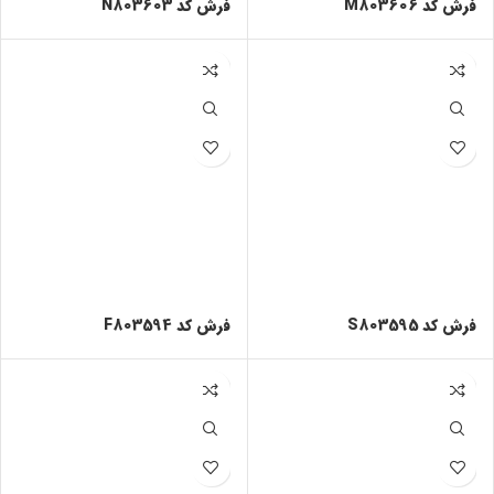
فرش کد M803606
فرش کد N803603
فرش کد S803595
فرش کد F803594