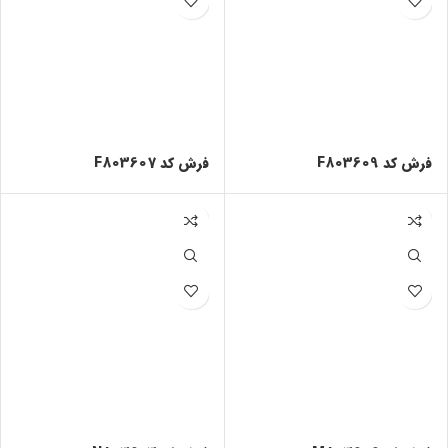
فرش کد F803609
فرش کد F803607