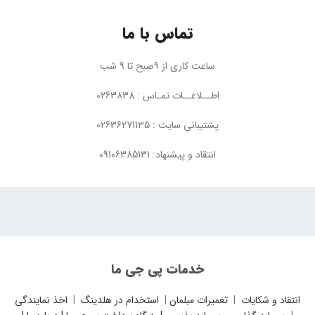
تماس با ما
ساعت کاری از 9صبح تا 9 شب
اطــلاعــات تمـاس : 0263838
پشتیبانی سایت : 02636271135
انتقاد و پیشنهاد: 09106385131
خدمات پی جی ما
انتقاد و شکایات
|
تعمیرات مبلمان
|
استخدام در هلدینگ
|
اخذ نمایندگی