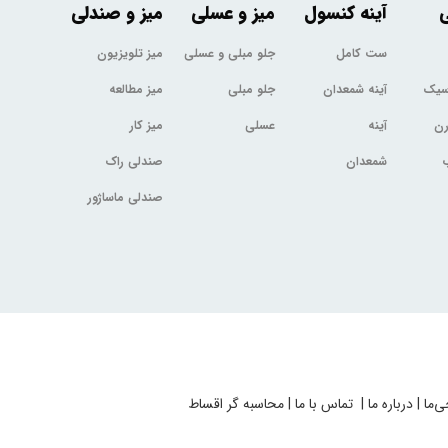
ی
آینه کنسول
میز و عسلی
میز و صندلی
ست کامل
جلو مبلی و عسلی
میز تلویزیون
اسیک
آینه شمعدان
جلو مبلی
میز مطالعه
رن
آینه
عسلی
میز کار
شمعدان
صندلی راک
صندلی ماساژور
ی‌ما
|
درباره ما
|
تماس با ما
|
محاسبه گر اقساط