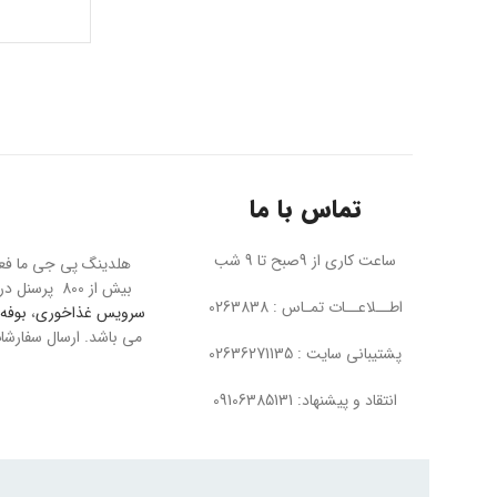
تماس با ما
ساعت کاری از 9صبح تا 9 شب
بیش از 800 پرسنل در تمام بخش ها به بزرگترین مجموعه مبل در خاورمیانه معروف است. پی جی ما عرضه کننده محصولاتی چون
اطــلاعــات تمـاس : 0263838
سرویس غذاخوری
،
بوفه 
پشتیبانی سایت : 02636271135
انتقاد و پیشنهاد: 09106385131