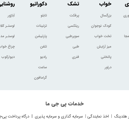
ی
خواب
تشک
دکوراتیو
روشنای
وری
بزرگسال
پرفکت
تابلو
آباژور
کودک نوجوان
ریلکسی
تزئینات
لوستـر کل
جا
تخت خواب
سوپرطبی
پارتیشن
لوستـر مد
میز آرایش
طبی
تلفن
چراغ خواب
پاتختی
فنری
رادیو
دیوارکوب
دراور
ساعت
گرامافون
خدمات پی جی ما
 هلدینگ
|
اخذ نمایندگی
|
سرمایه گذاری و سرمایه پذیری
|
درگاه پرداخت پی‌ج