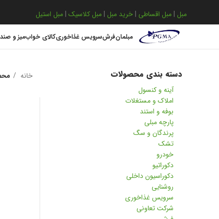
مبل
|
مبل اقساطی
|
خرید مبل
|
مبل کلاسیک
|
مبل استیل
مبلمان
فرش
سرویس غذاخوری
کالای خواب
میز و صند
دسته بندی محصولات
خانه
محص
آینه و کنسول
املاک و مستغلات
بوفه و استند
پارچه مبلی
پرندگان و سگ
تشک
خودرو
دکوراتیو
دکوراسیون داخلی
روشنایی
سرویس غذاخوری
شرکت تعاونی